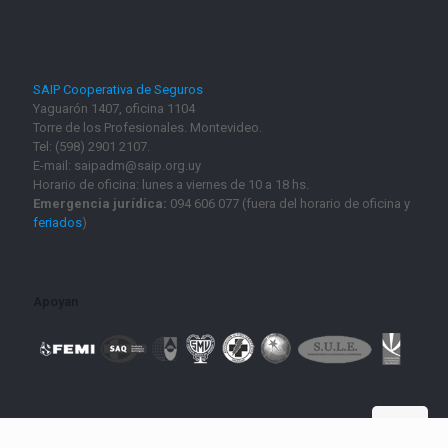
SAIP Cooperativa de Seguros
Yaguarón 1407, oficina 1104
Torre de los Profesionales. Montevideo.
Tel: (598) 2901 2107.
E-mail: saipadm@saip.org.uy
Horario de oficina: lunes a viernes de 10 a 18 hs.
Emergencia jurídica:
094 606 077 (fuera del horario de oficina y
feriados
)
Apoyan