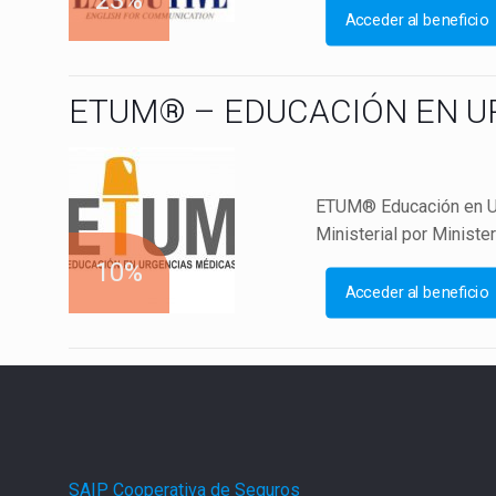
23%
Acceder al beneficio
ETUM® – EDUCACIÓN EN U
ETUM® Educación en Urg
Ministerial por Ministe
10%
Acceder al beneficio
SAIP Cooperativa de Seguros