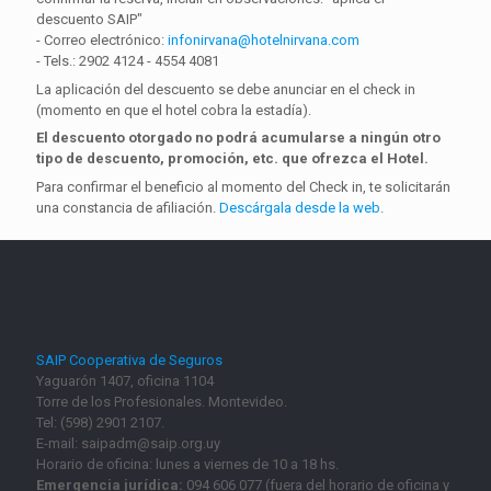
descuento SAIP"
- Correo electrónico:
infonirvana@hotelnirvana.com
- Tels.: 2902 4124 - 4554 4081
La aplicación del descuento se debe anunciar en el check in
(momento en que el hotel cobra la estadía).
El descuento otorgado no podrá acumularse a ningún otro
tipo de descuento, promoción, etc. que ofrezca el Hotel.
Para confirmar el beneficio al momento del Check in, te solicitarán
una constancia de afiliación.
Descárgala desde la web
.
SAIP Cooperativa de Seguros
Yaguarón 1407, oficina 1104
Torre de los Profesionales. Montevideo.
Tel: (598) 2901 2107.
E-mail: saipadm@saip.org.uy
Horario de oficina: lunes a viernes de 10 a 18 hs.
Emergencia jurídica:
094 606 077 (fuera del horario de oficina y