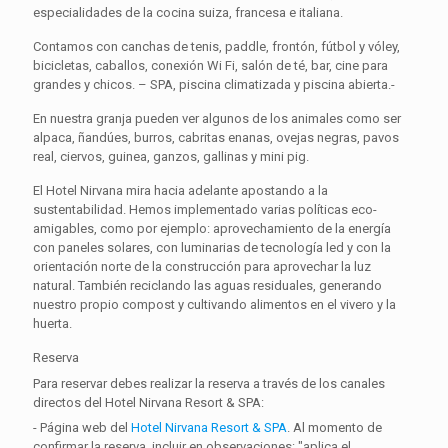
especialidades de la cocina suiza, francesa e italiana.
Contamos con canchas de tenis, paddle, frontón, fútbol y vóley,
bicicletas, caballos, conexión Wi Fi, salón de té, bar, cine para
grandes y chicos. – SPA, piscina climatizada y piscina abierta.-
En nuestra granja pueden ver algunos de los animales como ser
alpaca, ñandúes, burros, cabritas enanas, ovejas negras, pavos
real, ciervos, guinea, ganzos, gallinas y mini pig.
El Hotel Nirvana mira hacia adelante apostando a la
sustentabilidad. Hemos implementado varias políticas eco-
amigables, como por ejemplo: aprovechamiento de la energía
con paneles solares, con luminarias de tecnología led y con la
orientación norte de la construcción para aprovechar la luz
natural. También reciclando las aguas residuales, generando
nuestro propio compost y cultivando alimentos en el vivero y la
huerta.
Reserva
Para reservar debes realizar la reserva a través de los canales
directos del Hotel Nirvana Resort & SPA:
- Página web del
Hotel Nirvana Resort & SPA
. Al momento de
confirmar la reserva, incluir en observaciones: "aplica el