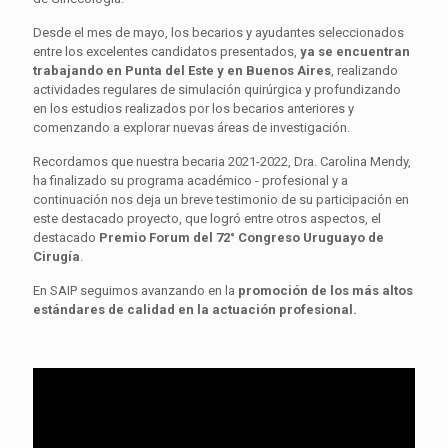
Desde el mes de mayo, los becarios y ayudantes seleccionados
entre los excelentes candidatos presentados,
ya se encuentran
trabajando en Punta del Este y en Buenos Aires
, realizando
actividades regulares de simulación quirúrgica y profundizando
en los estudios realizados por los becarios anteriores y
comenzando a explorar nuevas áreas de investigación.
Recordamos que nuestra becaria 2021-2022, Dra. Carolina Mendy,
ha finalizado su programa académico - profesional y a
continuación nos deja un breve testimonio de su participación en
este destacado proyecto, que logró entre otros aspectos, el
destacado
Premio Forum del 72° Congreso Uruguayo de
Cirugía
.
En SAIP seguimos avanzando en la
promoción de los más altos
estándares de calidad en la actuación profesional.