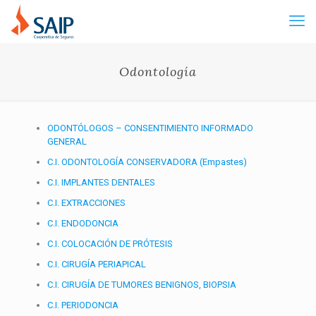
Odontología
ODONTÓLOGOS – CONSENTIMIENTO INFORMADO
GENERAL
C.I. ODONTOLOGÍA CONSERVADORA (Empastes)
C.I. IMPLANTES DENTALES
C.I. EXTRACCIONES
C.I. ENDODONCIA
C.I. COLOCACIÓN DE PRÓTESIS
C.I. CIRUGÍA PERIAPICAL
C.I. CIRUGÍA DE TUMORES BENIGNOS, BIOPSIA
C.I. PERIODONCIA