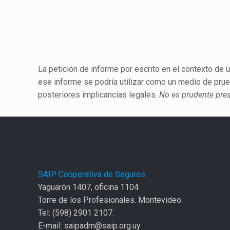
La petición de informe por escrito en el contexto de u
ese informe se podría utilizar como un medio de prue
posteriores implicancias legales.
No es prudente pres
SAIP Cooperativa de Seguros
Yaguarón 1407, oficina 1104
Torre de los Profesionales. Montevideo.
Tel: (598) 2901 2107.
E-mail: saipadm@saip.org.uy