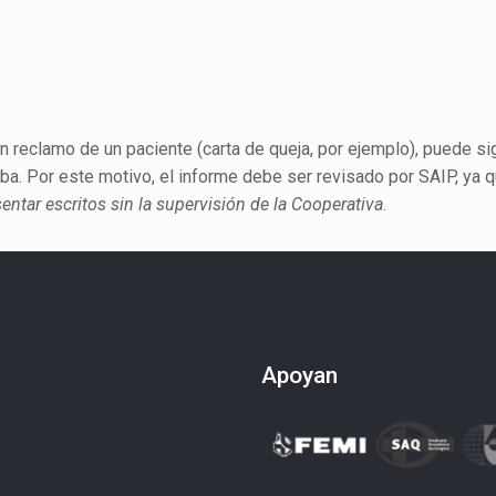
n reclamo de un paciente (carta de queja, por ejemplo), puede sign
ba. Por este motivo, el informe debe ser revisado por SAIP, ya q
entar escritos sin la supervisión de la Cooperativa
.
Apoyan